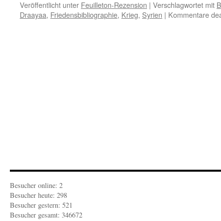
Veröffentlicht unter
Feuilleton-Rezension
|
Verschlagwortet mit
B
Draayaa
,
Friedensbibliographie
,
Krieg
,
Syrien
|
Kommentare deak
Besucher online: 2
Besucher heute: 298
Besucher gestern: 521
Besucher gesamt: 346672