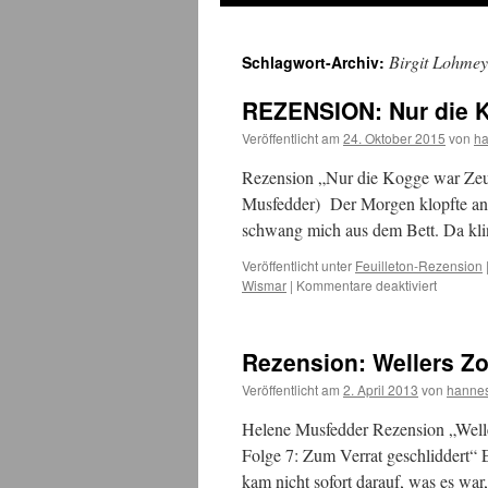
Birgit Lohmey
Schlagwort-Archiv:
REZENSION: Nur die 
Veröffentlicht am
24. Oktober 2015
von
h
Rezension „Nur die Kogge war Zeug
Musfedder) Der Morgen klopfte ans 
schwang mich aus dem Bett. Da kli
Veröffentlicht unter
Feuilleton-Rezension
für
Wismar
|
Kommentare deaktiviert
REZENS
Nur
die
Rezension: Wellers Z
Kogge
war
Veröffentlicht am
2. April 2013
von
hanne
Zeuge
Helene Musfedder Rezension „Weller
Folge 7: Zum Verrat geschliddert“ 
kam nicht sofort darauf, was es war