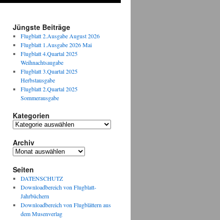
Jüngste Beiträge
Flugblatt 2.Ausgabe August 2026
Flugblatt 1.Ausgabe 2026 Mai
Flugblatt 4.Quartal 2025
Weihnachtsaugabe
Flugblatt 3.Quartal 2025
Herbstausgabe
Flugblatt 2.Quartal 2025
Sommerausgabe
Kategorien
Kategorien
Archiv
Archiv
Seiten
DATENSCHUTZ
Downloadbereich von Flugblatt-
Jahrbüchern
Downloadbereich von Flugblättern aus
dem Musenverlag