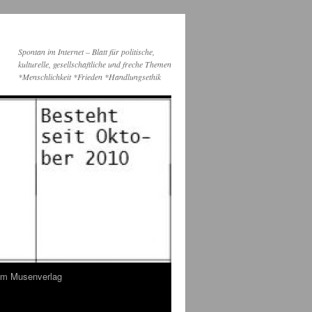
Spontan im Internet – Blatt für politische,
kulturelle, gesellschaftliche und freche Themen
*Menschlichkeit *Frieden *Handlungsethik
dem Musenverlag