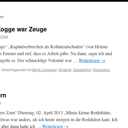
er
Kogge war Zeuge
annes
e“ „Kapitalverbrechen als Kollateralschaden“ (von Helene
Fenster und rief, dass es Arbeit gäbe. Na dann, sagte ich und
ngelte es. Der schnucklige Volontär war …
Weiterlesen
→
|
Verschlagwortet mit
Birgit Lohmeyer
,
Hinstorff
,
Ostseekrimi
,
Rezension
,
ION:
orn
s
s Zorn“ Dienstag, 02. April 2013 „Mimis kleine Bettlektüre,
Etwas war anders, als ich heute morgen in die Redaktion kam. Ich
, aber dann hatte ich …
Weiterlesen
→