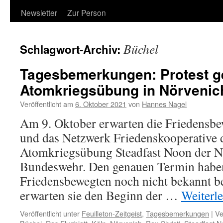
Newsletter
Zur Person
Büchel
Schlagwort-Archiv:
Tagesbemerkungen: Protest 
Atomkriegsübung in Nörvenic
Veröffentlicht am
6. Oktober 2021
von
Hannes Nagel
Am 9. Oktober erwarten die Friedensbe
und das Netzwerk Friedenskooperative d
Atomkriegsübung Steadfast Noon der Na
Bundeswehr. Den genauen Termin haben
Friedensbewegten noch nicht bekannt b
erwarten sie den Beginn der …
Weiterl
Veröffentlicht unter
Feuilleton-Zeitgeist
,
Tagesbemerkungen
|
Ve