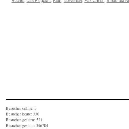
Büchel
,
Das Flugblatt
,
Köln
,
Nörvenich
,
Pax Christi
,
Steadfast N
Besucher online: 3
Besucher heute: 330
Besucher gestern: 521
Besucher gesamt: 346704