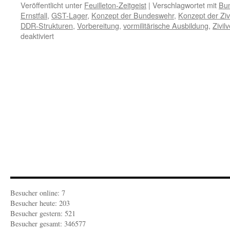
Veröffentlicht unter
Feuilleton-Zeitgeist
|
Verschlagwortet mit
Bun
Ernstfall
,
GST-Lager
,
Konzept der Bundeswehr
,
Konzept der Ziv
DDR-Strukturen
,
Vorbereitung
,
vormilitärische Ausbildung
,
Zivil
für
deaktiviert
FEUILLETON-
ZEITGEIST:
Vorbereitung
auf
Ernstfälle
Besucher online: 7
Besucher heute: 203
Besucher gestern: 521
Besucher gesamt: 346577