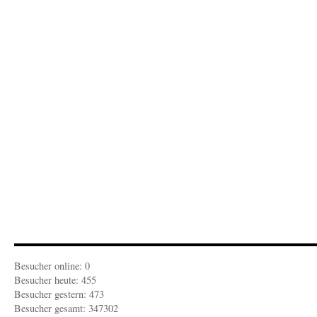
Donnerstag,
02.12.2021
„Die
Barrikaden
von
Netto“
Besucher online: 0
Besucher heute: 455
Besucher gestern: 473
Besucher gesamt: 347302