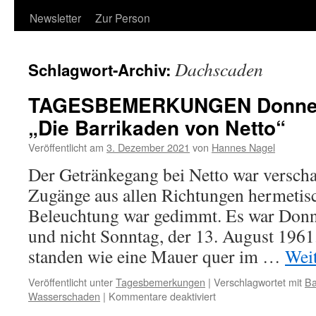
Newsletter
Zur Person
Dachscaden
Schlagwort-Archiv:
TAGESBEMERKUNGEN Donners
„Die Barrikaden von Netto“
Veröffentlicht am
3. Dezember 2021
von
Hannes Nagel
Der Getränkegang bei Netto war verschan
Zugänge aus allen Richtungen hermetisc
Beleuchtung war gedimmt. Es war Donn
und nicht Sonntag, der 13. August 1961
standen wie eine Mauer quer im …
Wei
Veröffentlicht unter
Tagesbemerkungen
|
Verschlagwortet mit
Ba
für
Wasserschaden
|
Kommentare deaktiviert
TAGESBEMERKUNG