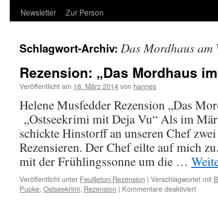
Newsletter
Zur Person
Das Mordhaus am 
Schlagwort-Archiv:
Rezension: „Das Mordhaus im
Veröffentlicht am
18. März 2014
von
hannes
Helene Musfedder Rezension „Das Mo
„Ostseekrimi mit Deja Vu“ Als im März
schickte Hinstorff an unseren Chef zwe
Rezensieren. Der Chef eilte auf mich zu.
mit der Frühlingssonne um die …
Weit
Veröffentlicht unter
Feuilleton-Rezension
|
Verschlagwortet mit
B
für
Pupke
,
Ostseekrimi
,
Rezension
|
Kommentare deaktiviert
Rezens
„Das
Mordh