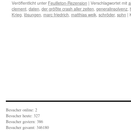
Veröffentlicht unter
Feuilleton-Rezension
|
Verschlagwortet mit
a
clement
,
daten
,
der größte crash aller zeiten
,
generalinsolvenz
,
Krieg
,
lösungen
,
marc friedrich
,
matthias weik
,
schröder
,
sphn
|
Besucher online: 2
Besucher heute: 327
Besucher gestern: 386
Besucher gesamt: 346180