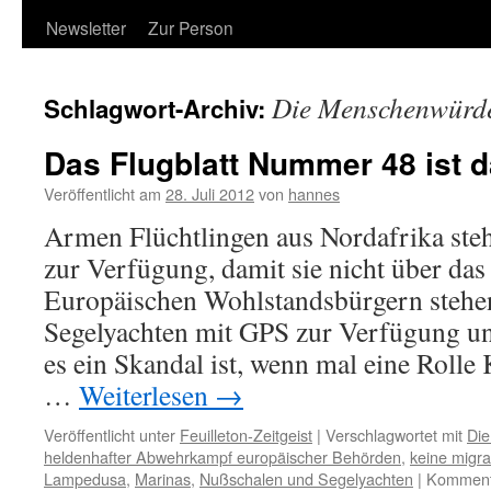
Newsletter
Zur Person
Die Menschenwürde 
Schlagwort-Archiv:
Das Flugblatt Nummer 48 ist d
Veröffentlicht am
28. Juli 2012
von
hannes
Armen Flüchtlingen aus Nordafrika ste
zur Verfügung, damit sie nicht über d
Europäischen Wohlstandsbürgern stehe
Segelyachten mit GPS zur Verfügung un
es ein Skandal ist, wenn mal eine Rolle 
…
Weiterlesen
→
Veröffentlicht unter
Feuilleton-Zeitgeist
|
Verschlagwortet mit
Die
heldenhafter Abwehrkampf europäischer Behörden
,
keine migra
Lampedusa
,
Marinas
,
Nußschalen und Segelyachten
|
Kommenta