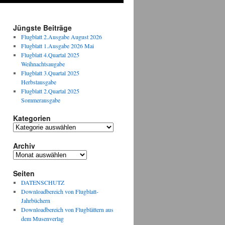
Jüngste Beiträge
Flugblatt 2.Ausgabe August 2026
Flugblatt 1.Ausgabe 2026 Mai
Flugblatt 4.Quartal 2025
Weihnachtsaugabe
Flugblatt 3.Quartal 2025
Herbstausgabe
Flugblatt 2.Quartal 2025
Sommerausgabe
Kategorien
Kategorien
Archiv
Archiv
Seiten
DATENSCHUTZ
Downloadbereich von Flugblatt-
Jahrbüchern
Downloadbereich von Flugblättern aus
dem Musenverlag