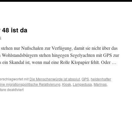
48 ist da
s
stehen nur Nußschalen zur Verfügung, damit sie nicht über das
 Wohlstandsbürgern stehen hingegen Segelyachten mit GPS zur
 ein Skandal ist, wenn mal eine Rolle Klopapier fehlt. Oder …
erschlagwortet mit
Die Menschenwürde ist absolut
,
GPS
,
heldenhafter
ine migrationspolitische Relativierung
,
Kiosk
,
Lampedusa
,
Marinas
,
für
re deaktiviert
Das
Flugblatt
Nummer
48
ist
da