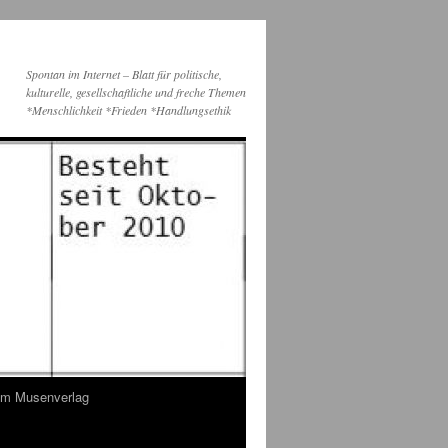
Spontan im Internet – Blatt für politische,
kulturelle, gesellschaftliche und freche Themen
*Menschlichkeit *Frieden *Handlungsethik
dem Musenverlag