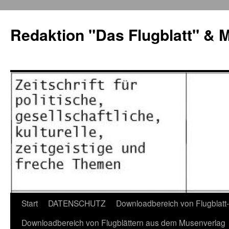
Zum
Inhalt
Redaktion "Das Flugblatt" & 
springen
Start
DATENSCHUTZ
Downloadbereich von Flugblatt
Downloadbereich von Flugblättern aus dem Musenverlag