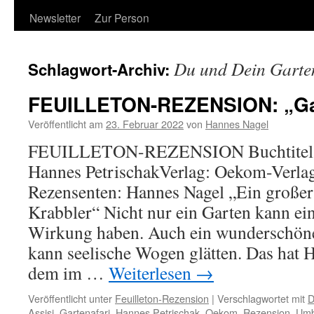
Newsletter
Zur Person
Du und Dein Garte
Schlagwort-Archiv:
FEUILLETON-REZENSION: „Gar
Veröffentlicht am
23. Februar 2022
von
Hannes Nagel
FEUILLETON-REZENSION Buchtitel: G
Hannes PetrischakVerlag: Oekom-Verl
Rezensenten: Hannes Nagel „Ein großer 
Krabbler“ Nicht nur ein Garten kann ei
Wirkung haben. Auch ein wunderschön
kann seelische Wogen glätten. Das hat 
dem im …
Weiterlesen
→
Veröffentlicht unter
Feuilleton-Rezension
|
Verschlagwortet mit
D
Assisi
,
Gartenafari
,
Hannes Petrischak
,
Oekom
,
Rezension
,
Umb