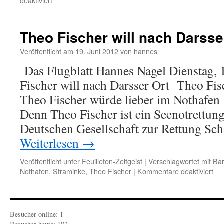
deaktiviert
Aproposia:
Vom
Paradies,
Theo Fischer will nach Darsse
das
die
Veröffentlicht am
19. Juni 2012
von
hannes
Touris
Das Flugblatt Hannes Nagel Dienstag, 
lästig
fand
Fischer will nach Darsser Ort Theo Fisc
Theo Fischer würde lieber im Nothafen 
Denn Theo Fischer ist ein Seenotrettun
Deutschen Gesellschaft zur Rettung Sch
Weiterlesen
→
Veröffentlicht unter
Feuilleton-Zeitgeist
|
Verschlagwortet mit
Bar
für
Nothafen
,
Straminke
,
Theo Fischer
|
Kommentare deaktiviert
Th
Fis
will
na
Besucher online: 1
Dar