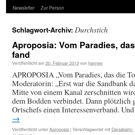
Newsletter
Zur Person
Durchstich
Schlagwort-Archiv:
Aproposia: Vom Paradies, das 
fand
Veröffentlicht am
20. Februar 2013
von
hannes
APROPOSIA „Vom Paradies, das die Tour
Moderatorin: „Erst war die Sandbank dag
Mitte von einem Kanal zerschnitten wird
dem Bodden verbindet. Dann plötzlich 
Ortschefs einen Interessenverband. U
→
Veröffentlicht unter
Aproposia
|
Verschlagwortet mit
Darssbahn
,
für