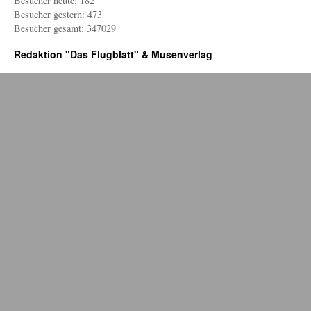
Besucher heute: 182
Ort
Besucher gestern: 473
Besucher gesamt: 347029
Redaktion "Das Flugblatt" & Musenverlag