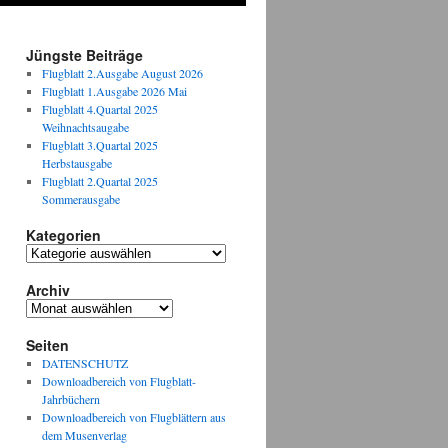
Jüngste Beiträge
Flugblatt 2.Ausgabe August 2026
Flugblatt 1.Ausgabe 2026 Mai
Flugblatt 4.Quartal 2025
Weihnachtsaugabe
Flugblatt 3.Quartal 2025
Herbstausgabe
Flugblatt 2.Quartal 2025
Sommerausgabe
Kategorien
Kategorien
Archiv
Archiv
Seiten
DATENSCHUTZ
Downloadbereich von Flugblatt-
Jahrbüchern
Downloadbereich von Flugblättern aus
dem Musenverlag