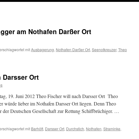
gger am Nothafen Darßer Ort
erschlagwortet mit
Ausbagerung
,
Nothafen Darßer Ort
,
Seenotkreuzer
,
Theo
gsmelder:
h Darsser Ort
n
es
ag, 19. Juni 2012 Theo Fischer will nach Darsser Ort Theo
her würde lieber im Nothafen Darsser Ort liegen. Denn Theo
er der Deutschen Gesellschaft zur Rettung Schiffbrüchiger. …
erschlagwortet mit
Barhöft
,
Darsser Ort
,
Durchstich
,
Nothafen
,
Straminke
,