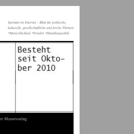
Spontan im Internet – Blatt für politische,
kulturelle, gesellschaftliche und freche Themen
*Menschlichkeit *Frieden *Handlungsethik
dem Musenverlag