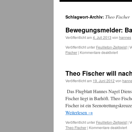
Theo Fischer
Schlagwort-Archiv:
Bewegungsmelder: Ba
Veröffentlicht am
4. Juli 2013
von
hannes
Veröffentlicht unter
Feuilleton-Zeitgeist
|
V
für
Fischer
|
Kommentare deaktiviert
Bewegun
Bagger
am
Theo Fischer will nac
Nothafe
Darßer
Veröffentlicht am
19. Juni 2012
von
hann
Ort
Das Flugblatt Hannes Nagel Dienst
Fischer liegt in Barhöft. Theo Fisc
Fischer ist ein Seenotrettungskreuz
Weiterlesen
→
Veröffentlicht unter
Feuilleton-Zeitgeist
|
V
für
Theo Fischer
|
Kommentare deaktiviert