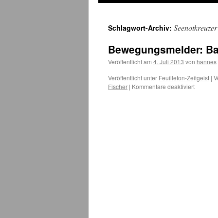
Seenotkreuzer
Schlagwort-Archiv:
Bewegungsmelder: Ba
Veröffentlicht am
4. Juli 2013
von
hannes
Veröffentlicht unter
Feuilleton-Zeitgeist
|
V
für
Fischer
|
Kommentare deaktiviert
Bewegun
Bagger
am
Nothafe
Darßer
Ort