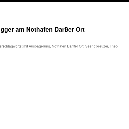
gger am Nothafen Darßer Ort
erschlagwortet mit
Ausbagerung
,
Nothafen Darßer Ort
,
Seenotkreuzer
,
Theo
gsmelder:
n