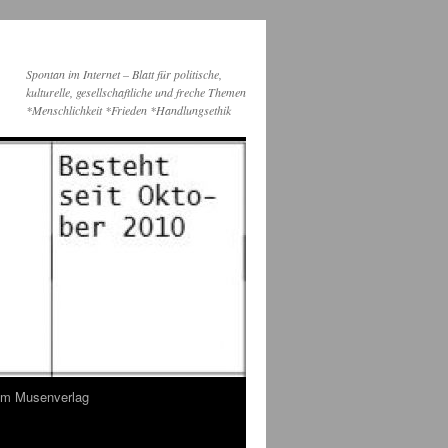
Spontan im Internet – Blatt für politische,
kulturelle, gesellschaftliche und freche Themen
*Menschlichkeit *Frieden *Handlungsethik
dem Musenverlag