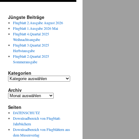
Jüngste Beiträge
Flugblatt 2.Ausgabe August 2026
Flugblatt 1.Ausgabe 2026 Mai
Flugblatt 4.Quartal 2025
Weihnachtsaugabe
Flugblatt 3.Quartal 2025
Herbstausgabe
Flugblatt 2.Quartal 2025
Sommerausgabe
Kategorien
Kategorien
Archiv
Archiv
Seiten
DATENSCHUTZ
Downloadbereich von Flugblatt-
Jahrbüchern
Downloadbereich von Flugblättern aus
dem Musenverlag