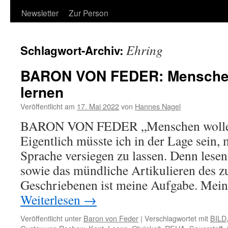
Newsletter
Zur Person
Ehring
Schlagwort-Archiv:
BARON VON FEDER: Menschen
lernen
Veröffentlicht am
17. Mai 2022
von
Hannes Nagel
BARON VON FEDER „Menschen wollen
Eigentlich müsste ich in der Lage sein, 
Sprache versiegen zu lassen. Denn lese
sowie das mündliche Artikulieren des z
Geschriebenen ist meine Aufgabe. Mein
Weiterlesen
→
Veröffentlicht unter
Baron von Feder
|
Verschlagwortet mit
BILD