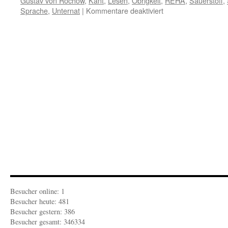
Gustav von Rochow
,
Kant
,
Lesen
,
Obrigkeit
,
REHA
,
Sauerstoff
,
für
Sprache
,
Unternat
|
Kommentare deaktiviert
BARON
VON
FEDER:
Menschen
wollen
wieder
lernen
Besucher online: 1
Besucher heute: 481
Besucher gestern: 386
Besucher gesamt: 346334