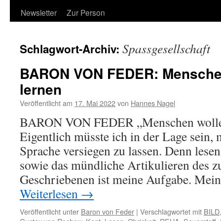
Newsletter
Zur Person
Spassgesellschaft
Schlagwort-Archiv:
BARON VON FEDER: Menschen
lernen
Veröffentlicht am
17. Mai 2022
von
Hannes Nagel
BARON VON FEDER „Menschen wollen
Eigentlich müsste ich in der Lage sein, 
Sprache versiegen zu lassen. Denn lese
sowie das mündliche Artikulieren des z
Geschriebenen ist meine Aufgabe. Mein
Weiterlesen
→
Veröffentlicht unter
Baron von Feder
|
Verschlagwortet mit
BILD