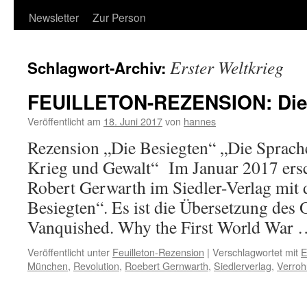
Newsletter
Zur Person
Erster Weltkrieg
Schlagwort-Archiv:
FEUILLETON-REZENSION: Die
Veröffentlicht am
18. Juni 2017
von
hannes
Rezension „Die Besiegten“ „Die Sprache
Krieg und Gewalt“ Im Januar 2017 ers
Robert Gerwarth im Siedler-Verlag mit 
Besiegten“. Es ist die Übersetzung des O
Vanquished. Why the First World War
Veröffentlicht unter
Feuilleton-Rezension
|
Verschlagwortet mit
E
München
,
Revolution
,
Roebert Gernwarth
,
Siedlerverlag
,
Verro