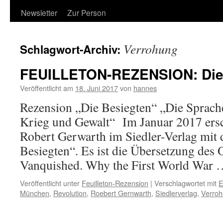
Newsletter
Zur Person
Verrohung
Schlagwort-Archiv:
FEUILLETON-REZENSION: Die
Veröffentlicht am
18. Juni 2017
von
hannes
Rezension „Die Besiegten“ „Die Sprache
Krieg und Gewalt“ Im Januar 2017 ers
Robert Gerwarth im Siedler-Verlag mit 
Besiegten“. Es ist die Übersetzung des O
Vanquished. Why the First World War
Veröffentlicht unter
Feuilleton-Rezension
|
Verschlagwortet mit
E
München
,
Revolution
,
Roebert Gernwarth
,
Siedlerverlag
,
Verro