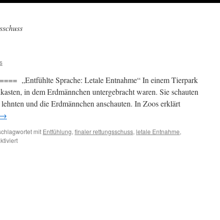
gsschuss
s
==== „Entfühlte Sprache: Letale Entnahme“ In einem Tierpark
kasten, in dem Erdmännchen untergebracht waren. Sie schauten
 lehnten und die Erdmännchen anschauten. In Zoos erklärt
→
schlagwortet mit
Entfühlung
,
finaler rettungsschuss
,
letale Entnahme
,
für
tiviert
Baron
von
Feder