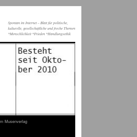
Spontan im Internet – Blatt für politische,
kulturelle, gesellschaftliche und freche Themen
*Menschlichkeit *Frieden *Handlungsethik
dem Musenverlag