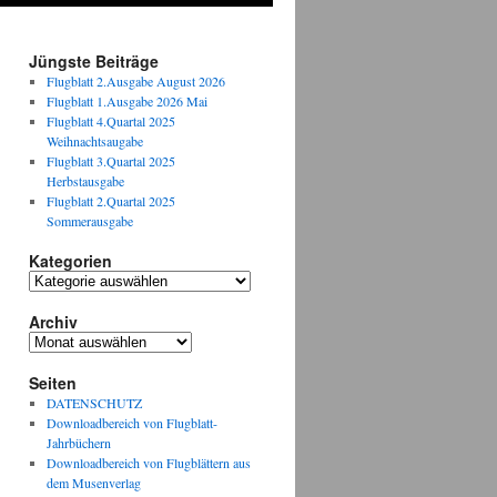
Jüngste Beiträge
Flugblatt 2.Ausgabe August 2026
Flugblatt 1.Ausgabe 2026 Mai
Flugblatt 4.Quartal 2025
Weihnachtsaugabe
Flugblatt 3.Quartal 2025
Herbstausgabe
Flugblatt 2.Quartal 2025
Sommerausgabe
Kategorien
Kategorien
Archiv
Archiv
Seiten
DATENSCHUTZ
Downloadbereich von Flugblatt-
Jahrbüchern
Downloadbereich von Flugblättern aus
dem Musenverlag