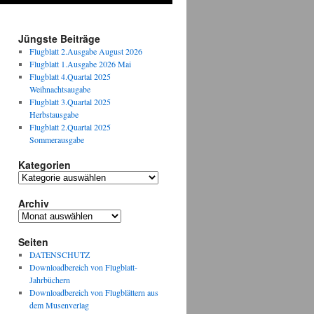
Jüngste Beiträge
Flugblatt 2.Ausgabe August 2026
Flugblatt 1.Ausgabe 2026 Mai
Flugblatt 4.Quartal 2025
Weihnachtsaugabe
Flugblatt 3.Quartal 2025
Herbstausgabe
Flugblatt 2.Quartal 2025
Sommerausgabe
Kategorien
Kategorien
Archiv
Archiv
Seiten
DATENSCHUTZ
Downloadbereich von Flugblatt-
Jahrbüchern
Downloadbereich von Flugblättern aus
dem Musenverlag