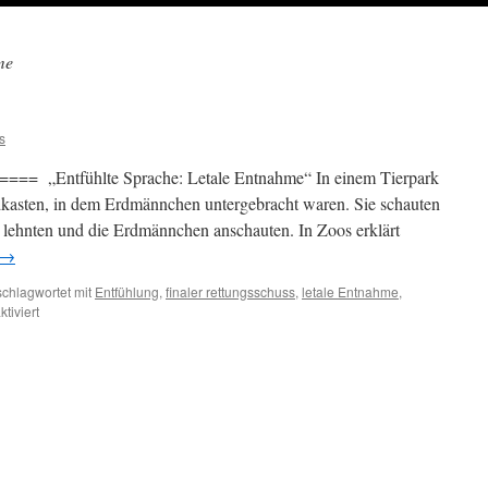
me
s
==== „Entfühlte Sprache: Letale Entnahme“ In einem Tierpark
kasten, in dem Erdmännchen untergebracht waren. Sie schauten
 lehnten und die Erdmännchen anschauten. In Zoos erklärt
→
schlagwortet mit
Entfühlung
,
finaler rettungsschuss
,
letale Entnahme
,
für
tiviert
Baron
von
Feder