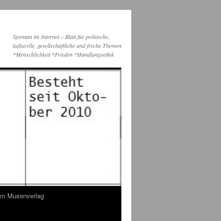
Spontan im Internet – Blatt für politische,
kulturelle, gesellschaftliche und freche Themen
*Menschlichkeit *Frieden *Handlungsethik
dem Musenverlag