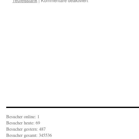
Teufelsstank
|
Kommentare deaktiviert
BARON
VON
FEDER:
„Radikalisierungskämpfe“
Besucher online: 1
Besucher heute: 69
Besucher gestern: 487
Besucher gesamt: 345536