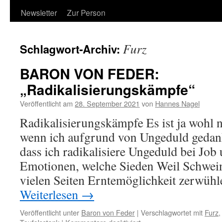
Newsletter
Zur Person
Furz
Schlagwort-Archiv:
BARON VON FEDER:
„Radikalisierungskämpfe“
Veröffentlicht am
28. September 2021
von
Hannes Nagel
Radikalisierungskämpfe Es ist ja wohl 
wenn ich aufgrund von Ungeduld gedank
dass ich radikalisiere Ungeduld bei Job
Emotionen, welche Sieden Weil Schwei
vielen Seiten Erntemöglichkeit zerwühl
Weiterlesen
→
Veröffentlicht unter
Baron von Feder
|
Verschlagwortet mit
Furz
für