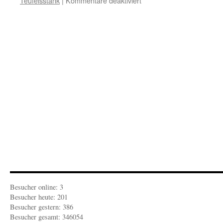
Teufelsstank
|
Kommentare deaktiviert
BARON
VON
FEDER:
„Radikalisierungskämpfe“
Besucher online: 3
Besucher heute: 201
Besucher gestern: 386
Besucher gesamt: 346054