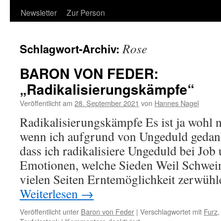
Newsletter
Zur Person
Rose
Schlagwort-Archiv:
BARON VON FEDER:
„Radikalisierungskämpfe“
Veröffentlicht am
28. September 2021
von
Hannes Nagel
Radikalisierungskämpfe Es ist ja wohl 
wenn ich aufgrund von Ungeduld gedank
dass ich radikalisiere Ungeduld bei Job
Emotionen, welche Sieden Weil Schwei
vielen Seiten Erntemöglichkeit zerwühl
Weiterlesen
→
Veröffentlicht unter
Baron von Feder
|
Verschlagwortet mit
Furz
für