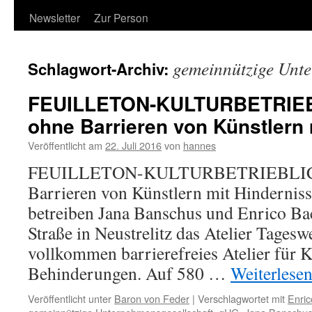
Newsletter
Zur Person
gemeinnützige Unte
Schlagwort-Archiv:
FEUILLETON-KULTURBETRIEB
ohne Barrieren von Künstlern 
Veröffentlicht am
22. Juli 2016
von
hannes
FEUILLETON-KULTURBETRIEBLICH
Barrieren von Künstlern mit Hinderniss
betreiben Jana Banschus und Enrico Bach
Straße in Neustrelitz das Atelier Tageswe
vollkommen barrierefreies Atelier für 
Behinderungen. Auf 580 …
Weiterlese
Veröffentlicht unter
Baron von Feder
|
Verschlagwortet mit
Enri