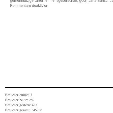
gemeinnützige Unternehmensgesellschaft
,
gUG
,
Jana Banschu
für
Kommentare deaktiviert
FEUILLETON-
KULTURBETRIEBLICHES:
Kunst
ohne
Barrieren
von
Künstlern
mit
Hindernissen
Besucher online: 3
Besucher heute: 269
Besucher gestern: 487
Besucher gesamt: 345736