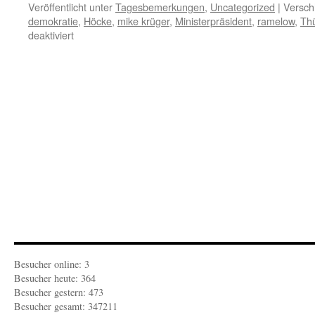
Veröffentlicht unter
Tagesbemerkungen
,
Uncategorized
|
Versch
demokratie
,
Höcke
,
mike krüger
,
Ministerpräsident
,
ramelow
,
Th
für
deaktiviert
TAGESBEMERKUNGEN:
Thema
Ramelow:
„Ihr
Michels
all
im
Bunde“
Besucher online: 3
Besucher heute: 364
Besucher gestern: 473
Besucher gesamt: 347211