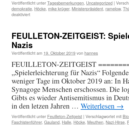
Veröffentlicht unter
Tagesbemerkungen
,
Uncategorized
|
Versch
demokratie
,
Höcke
,
mike krüger
,
Ministerpräsident
,
ramelow
,
Th
für
deaktiviert
TAGESBEMERKUNGEN:
Thema
Ramelow:
FEULLETON-ZEITGEIST: Spiele
„Ihr
Nazis
Michels
all
Veröffentlicht am
19. Oktober 2019
von
hannes
im
Bunde“
FEUILLETON-ZEITGEIST =======
„Spielerleichterung für Nazis“ Folgende
weniger Tage im Oktober 2019 an: In Ha
Synagoge Menschen erschossen. Die log
Gibts es wieder Antisemitismus in Deut
in den letzen Jahren …
Weiterlesen
→
Veröffentlicht unter
Feuilleton-Zeitgeist
|
Verschlagwortet mit
Bio
Faschistenführer
,
Gauland
,
Halle
,
Höcke
,
Meuthen
,
Nazi-Hirse
,