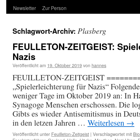
Newsletter
Zur Person
Plasberg
Schlagwort-Archiv:
FEULLETON-ZEITGEIST: Spiele
Nazis
Veröffentlicht am
19. Oktober 2019
von
hannes
FEUILLETON-ZEITGEIST =======
„Spielerleichterung für Nazis“ Folgende
weniger Tage im Oktober 2019 an: In Ha
Synagoge Menschen erschossen. Die log
Gibts es wieder Antisemitismus in Deut
in den letzen Jahren …
Weiterlesen
→
Veröffentlicht unter
Feuilleton-Zeitgeist
|
Verschlagwortet mit
Bio