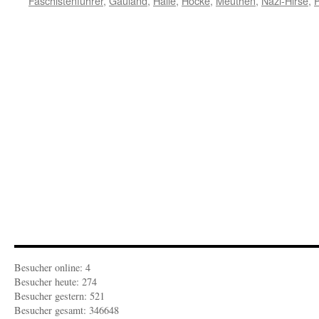
Faschistenführer
,
Gauland
,
Halle
,
Höcke
,
Meuthen
,
Nazi-Hirse
,
Besucher online: 4
Besucher heute: 274
Besucher gestern: 521
Besucher gesamt: 346648