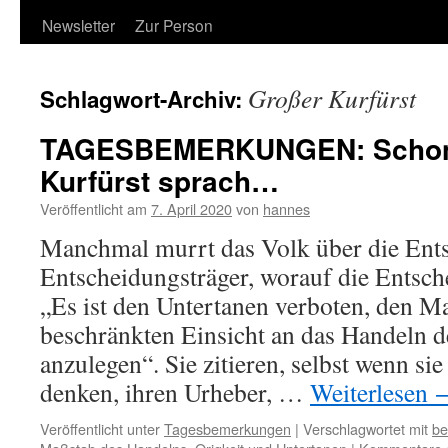
Newsletter
Zur Person
Großer Kurfürst
Schlagwort-Archiv:
TAGESBEMERKUNGEN: Schon 
Kurfürst sprach…
Veröffentlicht am
7. April 2020
von
hannes
Manchmal murrt das Volk über die Ent
Entscheidungsträger, worauf die Entsch
„Es ist den Untertanen verboten, den Ma
beschränkten Einsicht an das Handeln d
anzulegen“. Sie zitieren, selbst wenn si
denken, ihren Urheber, …
Weiterlesen
Veröffentlicht unter
Tagesbemerkungen
|
Verschlagwortet mit
be