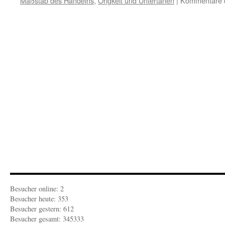
Maßstab des Handelns
,
Origkeit und Untertanen
|
Kommentare d
Besucher online: 2
Besucher heute: 353
Besucher gestern: 612
Besucher gesamt: 345333