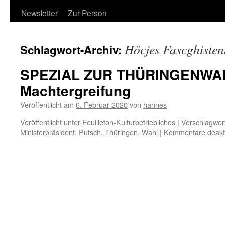
Newsletter
Zur Person
Höcjes Fascghiste
Schlagwort-Archiv:
SPEZIAL ZUR THÜRINGENWAHL
Machtergreifung
Veröffentlicht am
6. Februar 2020
von
hannes
Veröffentlicht unter
Feuilleton-Kulturbetriebliches
|
Verschlagwort
Ministerpräsident
,
Putsch
,
Thüringen
,
Wahl
|
Kommentare deakti