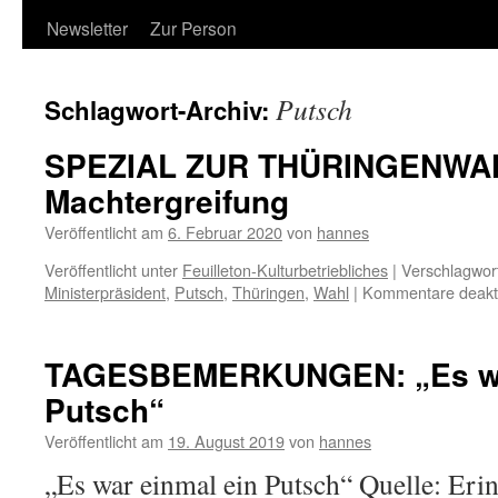
Newsletter
Zur Person
Putsch
Schlagwort-Archiv:
SPEZIAL ZUR THÜRINGENWAHL
Machtergreifung
Veröffentlicht am
6. Februar 2020
von
hannes
Veröffentlicht unter
Feuilleton-Kulturbetriebliches
|
Verschlagwort
Ministerpräsident
,
Putsch
,
Thüringen
,
Wahl
|
Kommentare deakti
TAGESBEMERKUNGEN: „Es war
Putsch“
Veröffentlicht am
19. August 2019
von
hannes
„Es war einmal ein Putsch“ Quelle: Eri