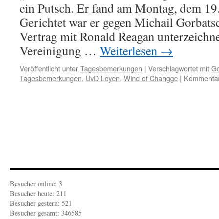
ein Putsch. Er fand am Montag, dem 19.
Gerichtet war er gegen Michail Gorbats
Vertrag mit Ronald Reagan unterzeichne
Vereinigung …
Weiterlesen
→
Veröffentlicht unter
Tagesbemerkungen
|
Verschlagwortet mit
Go
Tagesbemerkungen
,
UvD Leyen
,
Wind of Changge
|
Kommentare
Besucher online: 3
Besucher heute: 211
Besucher gestern: 521
Besucher gesamt: 346585