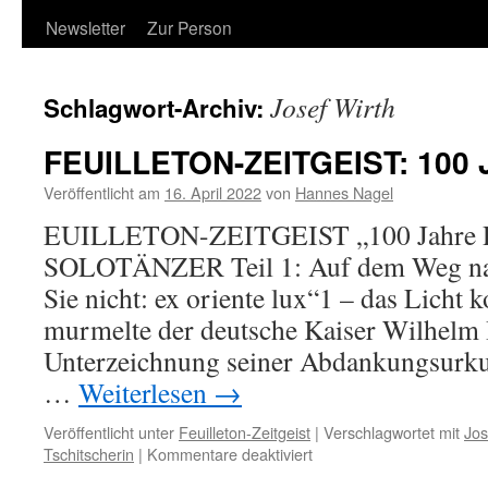
Newsletter
Zur Person
Josef Wirth
Schlagwort-Archiv:
FEUILLETON-ZEITGEIST: 100 J
Veröffentlicht am
16. April 2022
von
Hannes Nagel
EUILLETON-ZEITGEIST „100 Jahre Ra
SOLOTÄNZER Teil 1: Auf dem Weg nac
Sie nicht: ex oriente lux“1 – das Licht
murmelte der deutsche Kaiser Wilhelm I
Unterzeichnung seiner Abdankungsurku
…
Weiterlesen
→
Veröffentlicht unter
Feuilleton-Zeitgeist
|
Verschlagwortet mit
Jos
für
Tschitscherin
|
Kommentare deaktiviert
FEUILLETON-