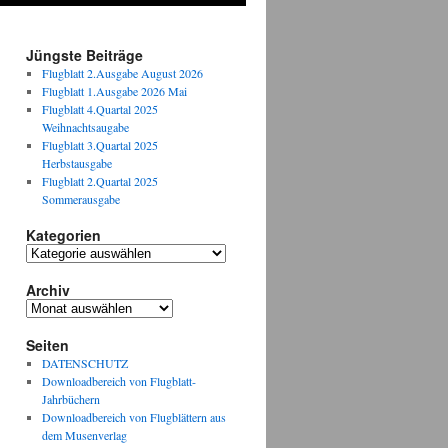
Jüngste Beiträge
Flugblatt 2.Ausgabe August 2026
Flugblatt 1.Ausgabe 2026 Mai
Flugblatt 4.Quartal 2025
Weihnachtsaugabe
Flugblatt 3.Quartal 2025
Herbstausgabe
Flugblatt 2.Quartal 2025
Sommerausgabe
Kategorien
Kategorien
Archiv
Archiv
Seiten
DATENSCHUTZ
Downloadbereich von Flugblatt-
Jahrbüchern
Downloadbereich von Flugblättern aus
dem Musenverlag