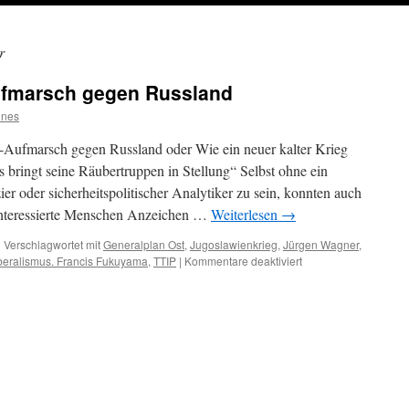
r
fmarsch gegen Russland
nnes
ufmarsch gegen Russland oder Wie ein neuer kalter Krieg
 bringt seine Räubertruppen in Stellung“ Selbst ohne ein
ier oder sicherheitspolitischer Analytiker zu sein, konnten auch
r interessierte Menschen Anzeichen …
Weiterlesen
→
|
Verschlagwortet mit
Generalplan Ost
,
Jugoslawienkrieg
,
Jürgen Wagner
,
für
beralismus. Francis Fukuyama
,
TTIP
|
Kommentare deaktiviert
REZENSION:
NATO-
Aufmarsch
gegen
Russland