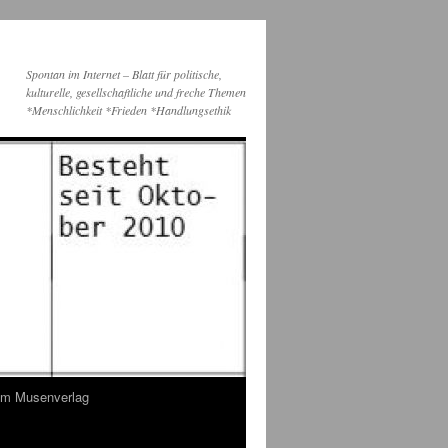
Spontan im Internet – Blatt für politische,
kulturelle, gesellschaftliche und freche Themen
*Menschlichkeit *Frieden *Handlungsethik
dem Musenverlag