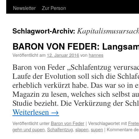
Newsletter
Zur Person
Kapitalismusursac
Schlagwort-Archiv:
BARON VON FEDER: Langsam
Veröffentlicht am
12. Januar 2016
von
hannes
Baron von Feder „Schlafentzug verursa
Laufe der Evolution soll sich die Schl
erheblich verkürzt habe. Das war so in 
Magazin zu lesen, welches sich selbst a
Studie bezieht. Die Verkürzung der Schl
Weiterlesen
→
Veröffentlicht unter
Baron von Feder
|
Verschlagwortet mit
Frete
gehn und pupen
,
Schalfentzug
,
slapen
,
supen
|
Kommentare deak