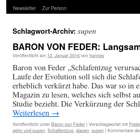
Newsletter
Zur Person
supen
Schlagwort-Archiv:
BARON VON FEDER: Langsam
Veröffentlicht am
12. Januar 2016
von
hannes
Baron von Feder „Schlafentzug verursa
Laufe der Evolution soll sich die Schl
erheblich verkürzt habe. Das war so in 
Magazin zu lesen, welches sich selbst a
Studie bezieht. Die Verkürzung der Schl
Weiterlesen
→
Veröffentlicht unter
Baron von Feder
|
Verschlagwortet mit
Frete
gehn und pupen
,
Schalfentzug
,
slapen
,
supen
|
Kommentare deak