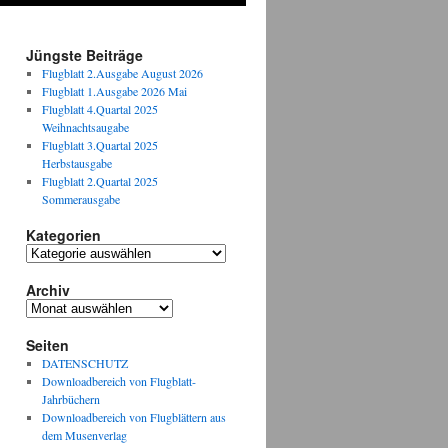
Jüngste Beiträge
Flugblatt 2.Ausgabe August 2026
Flugblatt 1.Ausgabe 2026 Mai
Flugblatt 4.Quartal 2025
Weihnachtsaugabe
Flugblatt 3.Quartal 2025
Herbstausgabe
Flugblatt 2.Quartal 2025
Sommerausgabe
Kategorien
Kategorien
Archiv
Archiv
Seiten
DATENSCHUTZ
Downloadbereich von Flugblatt-
Jahrbüchern
Downloadbereich von Flugblättern aus
dem Musenverlag