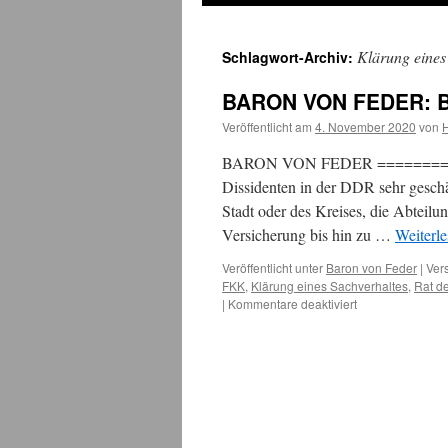
Klärung eines
Schlagwort-Archiv:
BARON VON FEDER: Be
Veröffentlicht am
4. November 2020
von
BARON VON FEDER =============
Dissidenten in der DDR sehr geschä
Stadt oder des Kreises, die Abteil
Versicherung bis hin zu …
Weiterl
Veröffentlicht unter
Baron von Feder
|
Ver
FKK
,
Klärung eines Sachverhaltes
,
Rat de
für
|
Kommentare deaktiviert
BARON
VON
FEDER:
Berufswunsch
Dissident