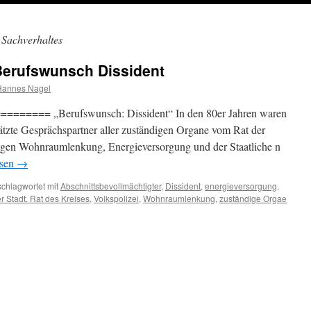
 Sachverhaltes
rufswunsch Dissident
Hannes Nagel
=== „Berufswunsch: Dissident“ In den 80er Jahren waren
tzte Gesprächspartner aller zuständigen Organe vom Rat der
ungen Wohnraumlenkung, Energieversorgung und der Staatliche n
esen
→
schlagwortet mit
Abschnittsbevollmächtigter
,
Dissident
,
energieversorgung
,
r Stadt. Rat des Kreises
,
Volkspolizei
,
Wohnraumlenkung
,
zuständige Orgae