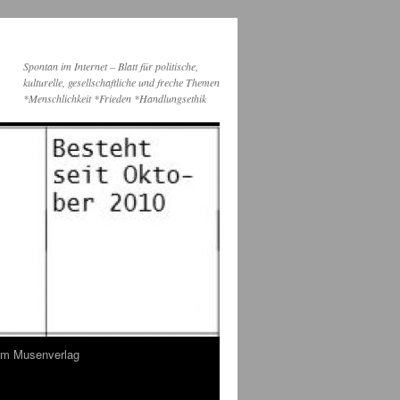
Spontan im Internet – Blatt für politische,
kulturelle, gesellschaftliche und freche Themen
*Menschlichkeit *Frieden *Handlungsethik
dem Musenverlag