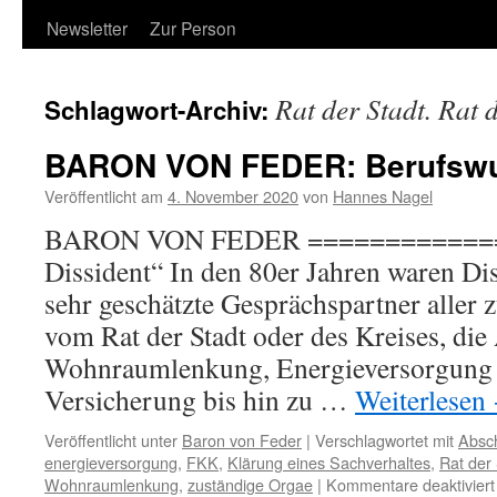
Newsletter
Zur Person
Rat der Stadt. Rat 
Schlagwort-Archiv:
BARON VON FEDER: Berufswu
Veröffentlicht am
4. November 2020
von
Hannes Nagel
BARON VON FEDER ==============
Dissident“ In den 80er Jahren waren Di
sehr geschätzte Gesprächspartner aller
vom Rat der Stadt oder des Kreises, die
Wohnraumlenkung, Energieversorgung u
Versicherung bis hin zu …
Weiterlesen
Veröffentlicht unter
Baron von Feder
|
Verschlagwortet mit
Absch
energieversorgung
,
FKK
,
Klärung eines Sachverhaltes
,
Rat der 
Wohnraumlenkung
,
zuständige Orgae
|
Kommentare deaktiviert