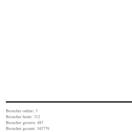
VON
FEDE
„Was
ich
wirklic
wirklic
will“
Besucher online: 3
Besucher heute: 312
Besucher gestern: 487
Besucher gesamt: 345779