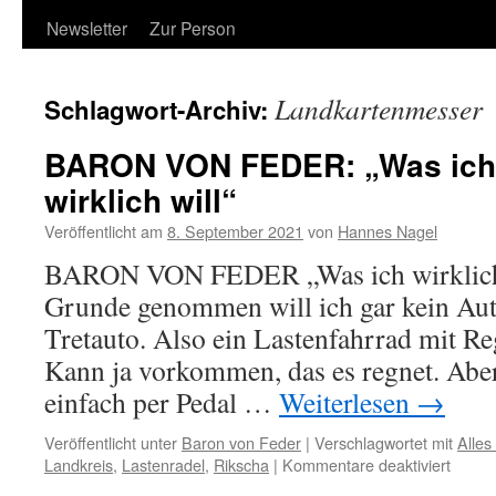
Newsletter
Zur Person
Landkartenmesser
Schlagwort-Archiv:
BARON VON FEDER: „Was ich 
wirklich will“
Veröffentlicht am
8. September 2021
von
Hannes Nagel
BARON VON FEDER „Was ich wirklich 
Grunde genommen will ich gar kein Aut
Tretauto. Also ein Lastenfahrrad mit R
Kann ja vorkommen, das es regnet. Aber
einfach per Pedal …
Weiterlesen
→
Veröffentlicht unter
Baron von Feder
|
Verschlagwortet mit
Alles 
für
Landkreis
,
Lastenradel
,
Rikscha
|
Kommentare deaktiviert
BARO