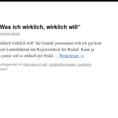
 ich wirklich, wirklich will“
Hannes Nagel
ch wirklich will“ Im Grunde genommen will ich gar kein
 ein Lastenfahrrad mit Regenverdeck bei Bedarf. Kann ja
 ganze soll so einfach per Pedal …
Weiterlesen
→
schlagwortet mit
Alles was ich will
,
Landkartenmesser
,
Landkreis
,
für
viert
BARON
VON
FEDER:
„Was
ich
wirklich,
wirklich
will“