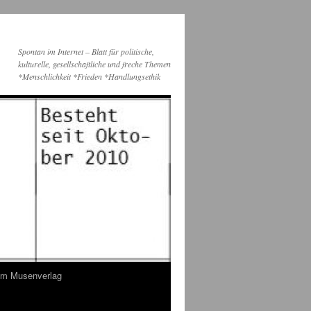
Spontan im Internet – Blatt für politische,
kulturelle, gesellschaftliche und freche Themen
*Menschlichkeit *Frieden *Handlungsethik
dem Musenverlag