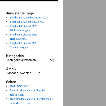
Jüngste Beiträge
Flugblatt 2.Ausgabe August 2026
Flugblatt 1.Ausgabe 2026 Mai
Flugblatt 4.Quartal 2025
Weihnachtsaugabe
Flugblatt 3.Quartal 2025
Herbstausgabe
Flugblatt 2.Quartal 2025
Sommerausgabe
Kategorien
Kategorien
Archiv
Archiv
Seiten
DATENSCHUTZ
Downloadbereich von Flugblatt-
Jahrbüchern
Downloadbereich von Flugblättern aus
dem Musenverlag