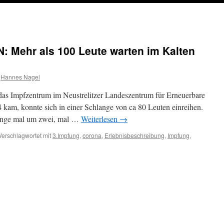
ehr als 100 Leute warten im Kalten
Hannes Nagel
das Impfzentrum im Neustrelitzer Landeszentrum für Erneuerbare
kam, konnte sich in einer Schlange von ca 80 Leuten einreihen.
ange mal um zwei, mal …
Weiterlesen
→
Verschlagwortet mit
3.Impfung
,
corona
,
Erlebnisbeschreibung
,
Impfung
,
für
TAGESBEMERKUNGEN:
Mehr
als
100
Leute
warten
im
Kalten