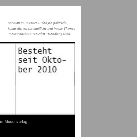
Spontan im Internet – Blatt für politische,
kulturelle, gesellschaftliche und freche Themen
*Menschlichkeit *Frieden *Handlungsethik
dem Musenverlag