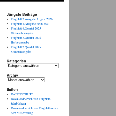
Jüngste Beiträge
Flugblatt 2.Ausgabe August 2026
Flugblatt 1.Ausgabe 2026 Mai
Flugblatt 4.Quartal 2025
Weihnachtsaugabe
Flugblatt 3.Quartal 2025
Herbstausgabe
Flugblatt 2.Quartal 2025
Sommerausgabe
Kategorien
Kategorien
Archiv
Archiv
Seiten
DATENSCHUTZ
Downloadbereich von Flugblatt-
Jahrbüchern
Downloadbereich von Flugblättern aus
dem Musenverlag