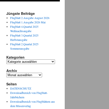
Jüngste Beiträge
Flugblatt 2.Ausgabe August 2026
Flugblatt 1.Ausgabe 2026 Mai
Flugblatt 4.Quartal 2025
Weihnachtsaugabe
Flugblatt 3.Quartal 2025
Herbstausgabe
Flugblatt 2.Quartal 2025
Sommerausgabe
Kategorien
Kategorien
Archiv
Archiv
Seiten
DATENSCHUTZ
Downloadbereich von Flugblatt-
Jahrbüchern
Downloadbereich von Flugblättern aus
dem Musenverlag