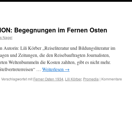
ON: Begegnungen im Fernen Osten
s Nagel
Autorin: Lili Körber „Reiseliteratur und Bildungsliteratur im
gen und Zeitungen, die den Reisebauftragten Journalisten,
rten Weltenbummeln die Kosten zahlten, gibt es nicht mehr.
tellvertreterreisen“ …
Weiterlesen
→
|
Verschlagwortet mit
Ferner Osten 1934
,
Lili Körber
,
Promedia
|
Kommentare