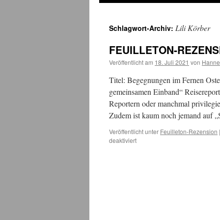
Lili Körber
Schlagwort-Archiv:
FEUILLETON-REZENSI
Veröffentlicht am
18. Juli 2021
von
Hanne
Titel: Begegnungen im Fernen Osten 
gemeinsamen Einband“ Reisereporta
Reportern oder manchmal privilegie
Zudem ist kaum noch jemand auf „S
Veröffentlicht unter
Feuilleton-Rezension
für
deaktiviert
FEUILLETON-
REZENSION:
Begegnungen
im
Fernen
Osten