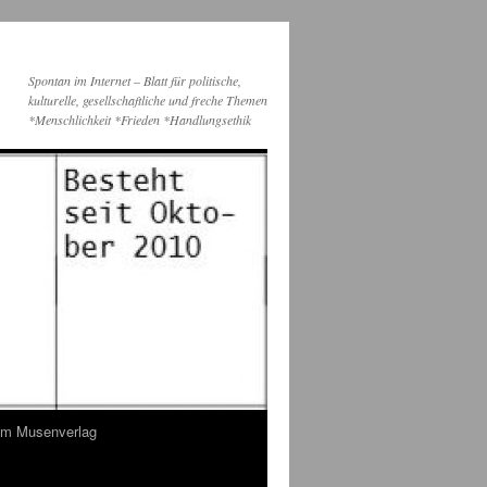
Spontan im Internet – Blatt für politische,
kulturelle, gesellschaftliche und freche Themen
*Menschlichkeit *Frieden *Handlungsethik
dem Musenverlag