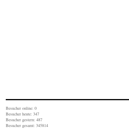
Von
Menschen
und
Champignons
Besucher online: 0
Besucher heute: 347
Besucher gestern: 487
Besucher gesamt: 345814