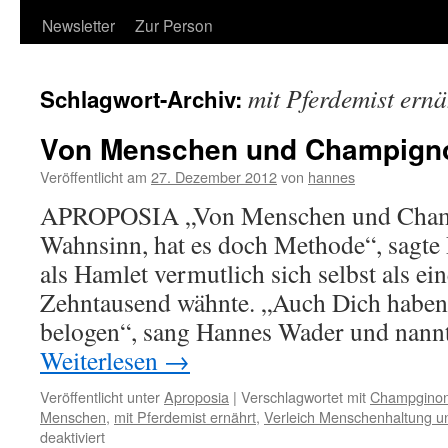
Newsletter
Zur Person
mit Pferdemist ernä
Schlagwort-Archiv:
Von Menschen und Champign
Veröffentlicht am
27. Dezember 2012
von
hannes
APROPOSIA „Von Menschen und Champ
Wahnsinn, hat es doch Methode“, sagte 
als Hamlet vermutlich sich selbst als e
Zehntausend wähnte. „Auch Dich haben
belogen“, sang Hannes Wader und nann
Weiterlesen
→
Veröffentlicht unter
Aproposia
|
Verschlagwortet mit
Champgino
Menschen
,
mit Pferdemist ernährt
,
Verleich Menschenhaltung 
für
deaktiviert