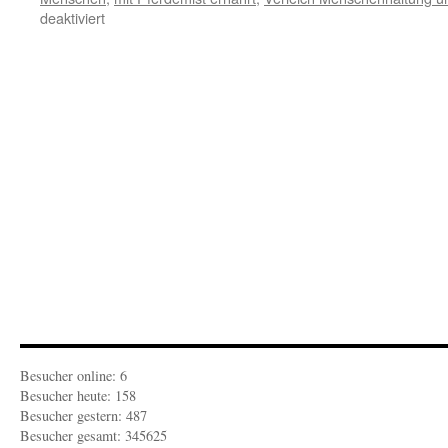
für
deaktiviert
Von
Menschen
und
Champignons
Besucher online: 6
Besucher heute: 158
Besucher gestern: 487
Besucher gesamt: 345625