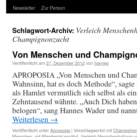
Newsletter
Zur Person
Verleich Menschen
Schlagwort-Archiv:
Champignonzucht
Von Menschen und Champign
Veröffentlicht am
27. Dezember 2012
von
hannes
APROPOSIA „Von Menschen und Champ
Wahnsinn, hat es doch Methode“, sagte 
als Hamlet vermutlich sich selbst als e
Zehntausend wähnte. „Auch Dich haben
belogen“, sang Hannes Wader und nann
Weiterlesen
→
Veröffentlicht unter
Aproposia
|
Verschlagwortet mit
Champgino
Menschen
,
mit Pferdemist ernährt
,
Verleich Menschenhaltung 