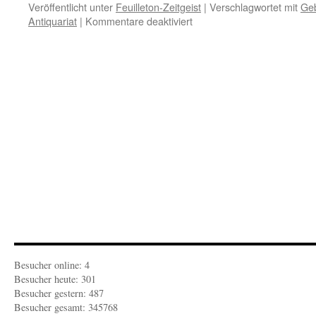
Veröffentlicht unter
Feuilleton-Zeitgeist
|
Verschlagwortet mit
Geb
für
Antiquariat
|
Kommentare deaktiviert
FEUILLETON-
KULTURBETRIEBLICHES:
„Literaritäten“
Besucher online: 4
Besucher heute: 301
Besucher gestern: 487
Besucher gesamt: 345768