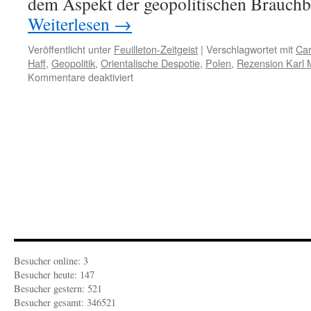
dem Aspekt der geopolitischen Brauchba
Weiterlesen
→
Veröffentlicht unter
Feuilleton-Zeitgeist
|
Verschlagwortet mit
Car
Haff
,
Geopolitik
,
Orientalische Despotie
,
Polen
,
Rezension Karl 
für
Kommentare deaktiviert
FEUILLETON-
ZEITGEIST:
„Ein
polnischer
Schifffahrtskanal
mit
geopolitischer
Bedeutung“
Besucher online: 3
Besucher heute: 147
Besucher gestern: 521
Besucher gesamt: 346521