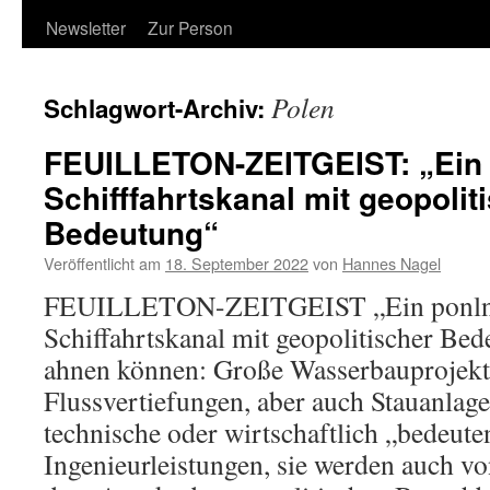
Newsletter
Zur Person
Polen
Schlagwort-Archiv:
FEUILLETON-ZEITGEIST: „Ein 
Schifffahrtskanal mit geopolit
Bedeutung“
Veröffentlicht am
18. September 2022
von
Hannes Nagel
FEUILLETON-ZEITGEIST „Ein ponln
Schiffahrtskanal mit geopolitischer Be
ahnen können: Große Wasserbauprojekt
Flussvertiefungen, aber auch Stauanlage
technische oder wirtschaftlich „bedeut
Ingenieurleistungen, sie werden auch vo