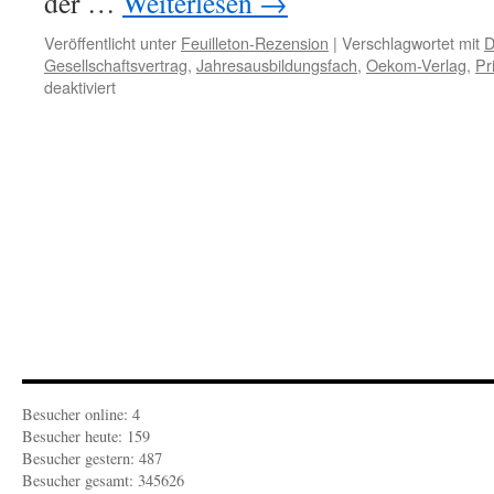
der …
Weiterlesen
→
Veröffentlicht unter
Feuilleton-Rezension
|
Verschlagwortet mit
D
Gesellschaftsvertrag
,
Jahresausbildungsfach
,
Oekom-Verlag
,
Pr
für
deaktiviert
FEUILLETON-
REZENSION:
Vom
Urzustand
zum
Gesellschaftsvertrag
Besucher online: 4
Besucher heute: 159
Besucher gestern: 487
Besucher gesamt: 345626