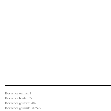
17.10.2019
Wärmestrahlen
in
der
sozialen
Kälte
Besucher online: 1
Besucher heute: 55
Besucher gestern: 487
Besucher gesamt: 345522