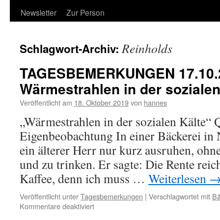
Newsletter
Zur Person
Reinholds
Schlagwort-Archiv:
TAGESBEMERKUNGEN 17.10.
Wärmestrahlen in der sozialen
Veröffentlicht am
18. Oktober 2019
von
hannes
„Wärmestrahlen in der sozialen Kälte“ Q
Eigenbeobachtung In einer Bäckerei in N
ein älterer Herr nur kurz ausruhen, ohne
und zu trinken. Er sagte: Die Rente reich
Kaffee, denn ich muss …
Weiterlesen
Veröffentlicht unter
Tagesbemerkungen
|
Verschlagwortet mit
Bä
für
Kommentare deaktiviert
TAGESBEMERKUNGEN