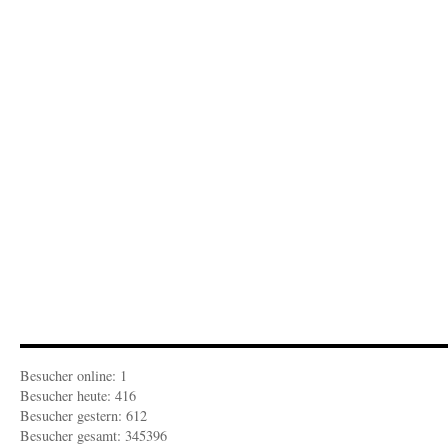
REZENSION
Über
das
Strafen
Besucher online: 1
Besucher heute: 416
Besucher gestern: 612
Besucher gesamt: 345396