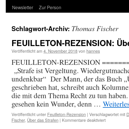
Newsletter
Zur Person
Thomas Fischer
Schlagwort-Archiv:
FEUILLETON-REZENSION: Über
Veröffentlicht am
4. November 2018
von
hannes
FEUILLETON-REZENSION =======
„Strafe ist Vergeltung. Wiedergutmache
undenkbar“ Der Mann, der das Buch „Ü
geschrieben hat, schreibt auch Kolumne
die mit dem Thema Recht zu tun haben. 
gesehen kein Wunder, denn …
Weiterle
Veröffentlicht unter
Feuilleton-Rezension
|
Verschlagwortet mit
D
für
Fischer
,
Über das Strafen
|
Kommentare deaktiviert
FEUILLETO