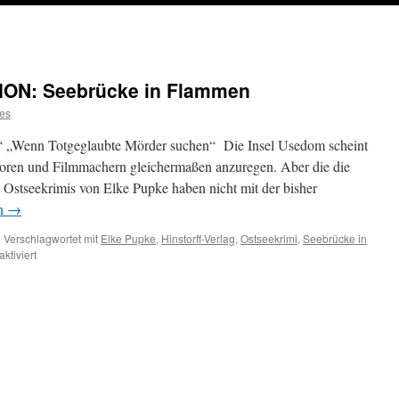
ON: Seebrücke in Flammen
es
 „Wenn Totgeglaubte Mörder suchen“ Die Insel Usedom scheint
utoren und Filmmachern gleichermaßen anzuregen. Aber die die
Ostseekrimis von Elke Pupke haben nicht mit der bisher
en
→
|
Verschlagwortet mit
Elke Pupke
,
Hinstorff-Verlag
,
Ostseekrimi
,
Seebrücke in
für
tiviert
FEUILLETON-
REZENSION:
Seebrücke
in
Flammen