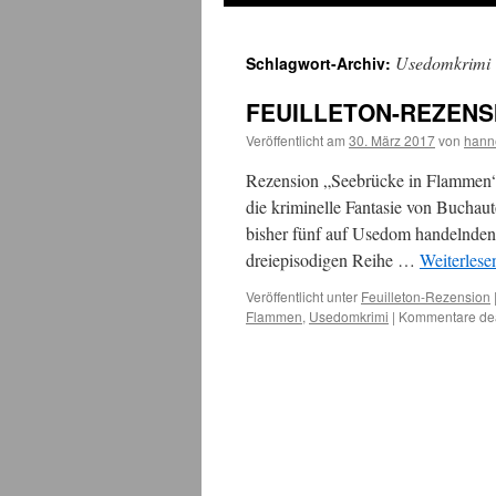
Usedomkrimi
Schlagwort-Archiv:
FEUILLETON-REZENSI
Veröffentlicht am
30. März 2017
von
hann
Rezension „Seebrücke in Flammen“
die kriminelle Fantasie von Bucha
bisher fünf auf Usedom handelnden 
dreiepisodigen Reihe …
Weiterles
Veröffentlicht unter
Feuilleton-Rezension
Flammen
,
Usedomkrimi
|
Kommentare deak