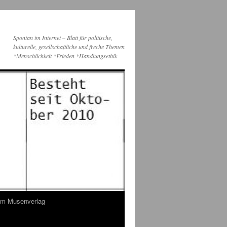
Spontan im Internet – Blatt für politische,
kulturelle, gesellschaftliche und freche Themen
*Menschlichkeit *Frieden *Handlungsethik
dem Musenverlag