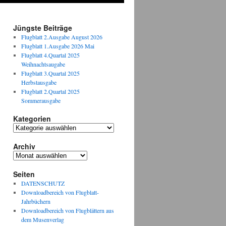
Jüngste Beiträge
Flugblatt 2.Ausgabe August 2026
Flugblatt 1.Ausgabe 2026 Mai
Flugblatt 4.Quartal 2025
Weihnachtsaugabe
Flugblatt 3.Quartal 2025
Herbstausgabe
Flugblatt 2.Quartal 2025
Sommerausgabe
Kategorien
Kategorien
Archiv
Archiv
Seiten
DATENSCHUTZ
Downloadbereich von Flugblatt-
Jahrbüchern
Downloadbereich von Flugblättern aus
dem Musenverlag