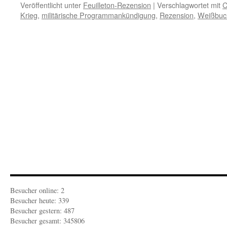
Veröffentlicht unter
Feuilleton-Rezension
|
Verschlagwortet mit
C
Krieg
,
militärische Programmankündigung
,
Rezension
,
Weißbuc
Besucher online: 2
Besucher heute: 339
Besucher gestern: 487
Besucher gesamt: 345806