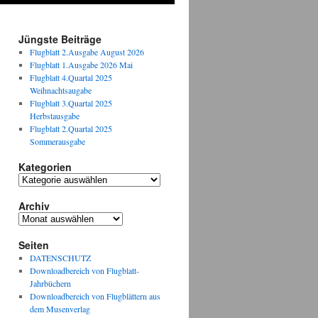
Jüngste Beiträge
Flugblatt 2.Ausgabe August 2026
Flugblatt 1.Ausgabe 2026 Mai
Flugblatt 4.Quartal 2025
Weihnachtsaugabe
Flugblatt 3.Quartal 2025
Herbstausgabe
Flugblatt 2.Quartal 2025
Sommerausgabe
Kategorien
Kategorien
Archiv
Archiv
Seiten
DATENSCHUTZ
Downloadbereich von Flugblatt-
Jahrbüchern
Downloadbereich von Flugblättern aus
dem Musenverlag