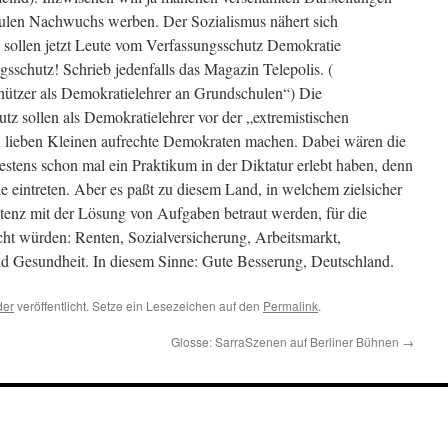
ulen Nachwuchs werben. Der Sozialismus nähert sich
 sollen jetzt Leute vom Verfassungsschutz Demokratie
sschutz! Schrieb jedenfalls das Magazin Telepolis. (
hützer als Demokratielehrer an Grundschulen“) Die
tz sollen als Demokratielehrer vor der „extremistischen
n lieben Kleinen aufrechte Demokraten machen. Dabei wären die
stens schon mal ein Praktikum in der Diktatur erlebt haben, denn
ie eintreten. Aber es paßt zu diesem Land, in welchem zielsicher
tenz mit der Lösung von Aufgaben betraut werden, für die
cht würden: Renten, Sozialversicherung, Arbeitsmarkt,
nd Gesundheit. In diesem Sinne: Gute Besserung, Deutschland.
der
veröffentlicht. Setze ein Lesezeichen auf den
Permalink
.
Glosse: SarraSzenen auf Berliner Bühnen
→