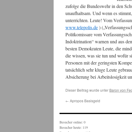
zufolge die Bundeswehr in den Sch
unaufhaltsam. Und wenn es stimmt,
unterrichten. Leute! Vom Verfassung
www.telepolis.de
) („Verfassungssc
Politkomissare vom Verfassungsschu
Indoktrination“ warnen und aus de
besten Demokraten Leute, die minde
die wissen, was sie tun und wofür s
Personen mit der geringsten Kompe
tatsächlich sehr kluge Leute gebrau
Absicherung bei Arbeitslosigkeit u
Dieser Beitrag wurde unter
Baron von Fe
←
Apropos Basisgeld
Besucher online: 0
Besucher heute: 119