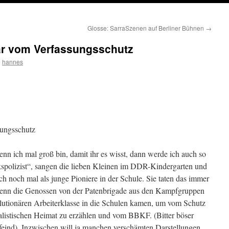
Glosse: SarraSzenen auf Berliner Bühnen
→
ar vom Verfassungsschutz
n
hannes
sungsschutz
nn ich mal groß bin, damit ihr es wisst, dann werde ich auch so
kspolizist“, sangen die lieben Kleinen im DDR-Kindergarten und
h noch mal als junge Pioniere in der Schule. Sie taten das immer
enn die Genossen von der Patenbrigade aus den Kampfgruppen
olutionären Arbeiterklasse in die Schulen kamen, um vom Schutz
ialistischen Heimat zu erzählen und vom BBKF. (Bitter böser
feind). Inzwischen will ja manchen verschämten Darstellungen