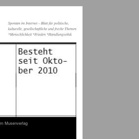
Spontan im Internet – Blatt für politische,
kulturelle, gesellschaftliche und freche Themen
*Menschlichkeit *Frieden *Handlungsethik
dem Musenverlag