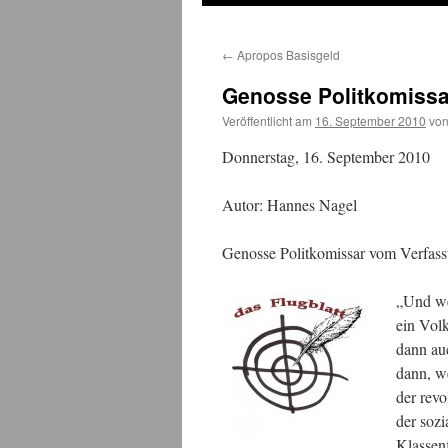
←
Apropos Basisgeld
Genosse Politkomiss
Veröffentlicht am
16. September 2010
vo
Donnerstag, 16. September 2010
Autor: Hannes Nagel
Genosse Politkomissar vom Verfas
„
Und we
ein Vol
dann auc
dann, w
der rev
der soz
Klassen