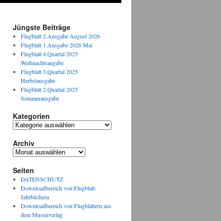
Jüngste Beiträge
Flugblatt 2.Ausgabe August 2026
Flugblatt 1.Ausgabe 2026 Mai
Flugblatt 4.Quartal 2025
Weihnachtsaugabe
Flugblatt 3.Quartal 2025
Herbstausgabe
Flugblatt 2.Quartal 2025
Sommerausgabe
Kategorien
Kategorien
Archiv
Archiv
Seiten
DATENSCHUTZ
Downloadbereich von Flugblatt-
Jahrbüchern
Downloadbereich von Flugblättern aus
dem Musenverlag