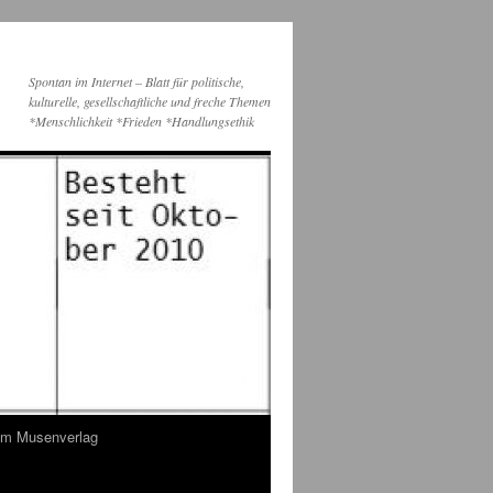
Spontan im Internet – Blatt für politische,
kulturelle, gesellschaftliche und freche Themen
*Menschlichkeit *Frieden *Handlungsethik
dem Musenverlag