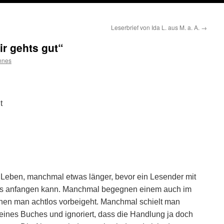
Leserbrief von Ida L. aus M. a. A.
→
r gehts gut“
nnes
t
 Leben, manchmal etwas länger, bevor ein Lesender mit
as anfangen kann. Manchmal begegnen einem auch im
en man achtlos vorbeigeht. Manchmal schielt man
ines Buches und ignoriert, dass die Handlung ja doch